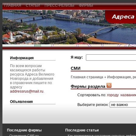
ГЛАВНАЯ
СТАТЬИ
ПРЕСС-РЕЛИЗЫ
ФИРМЫ
Я ищу:
Информация
По всем вопросам
СМИ
касающихся работы
ресурса Адреса Великого
Главная страница
Информация, р
Новгорода и добавления
в справочник пишите по
Фирмы раздела
адресу
addressrus@mail.ru
.
Сортировать по:
городу
названи
Объявления
Выберите регион:
Последние фирмы
Последние статьи
Отделение СФР по
Как проверяется состояние скрытых дефек