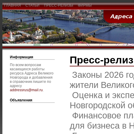
ГЛАВНАЯ
СТАТЬИ
ПРЕСС-РЕЛИЗЫ
ФИРМЫ
Пресс-рели
Информация
По всем вопросам
касающихся работы
Законы 2026 го
ресурса Адреса Великого
Новгорода и добавления
в справочник пишите по
жители Великог
адресу
addressrus@mail.ru
.
Оценка и эксп
Объявления
Новгородской о
Финансовое пл
для бизнеса в 