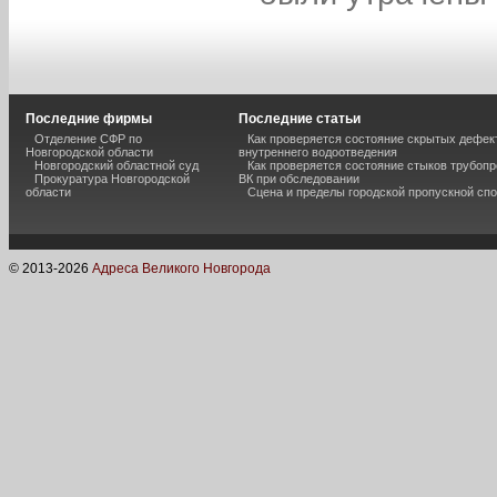
Последние фирмы
Последние статьи
Отделение СФР по
Как проверяется состояние скрытых дефек
Новгородской области
внутреннего водоотведения
Новгородский областной суд
Как проверяется состояние стыков трубоп
Прокуратура Новгородской
ВК при обследовании
области
Сцена и пределы городской пропускной сп
© 2013-
2026
Адреса Великого Новгорода