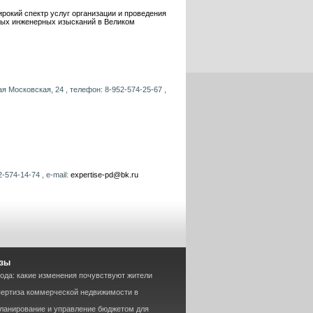
рокий спектр услуг организации и проведения
ных инженерных изысканий в Великом
я Московская, 24 , телефон: 8-952-574-25-67 ,
-574-14-74 , e-mail:
expertise-pd@bk.ru
изы
года: какие изменения почувствуют жители
пертиза коммерческой недвижимости в
планирование и управление бюджетом для