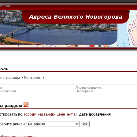
ИРМЫ
роль
я страница
Контроль
ит
Лицензирование
тификация
Экспертиза
ы раздела
ртировать по:
городу
названию
цене
e-mail
дате добавления
берите регион:
ойэксперт Новгород