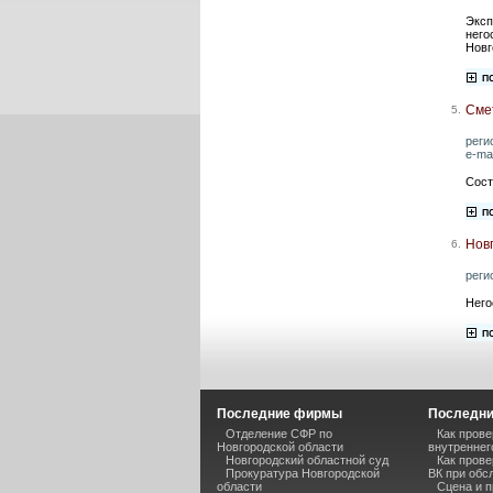
Эксп
него
Новг
Сме
5.
реги
e-mai
Сост
Нов
6.
реги
Него
Последние фирмы
Последни
Отделение СФР по
Как пров
Новгородской области
внутреннег
Новгородский областной суд
Как прове
Прокуратура Новгородской
ВК при обс
области
Сцена и п