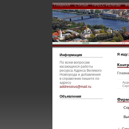
ГЛАВНАЯ
СТАТЬИ
ПРЕСС-РЕЛИЗЫ
Ф
Я ищу:
Информация
По всем вопросам
Конт
касающихся работы
ресурса Адреса Великого
Главна
Новгорода и добавления
в справочник пишите по
адресу
Ауд
Сер
addressrus@mail.ru
.
Объявления
Фирм
Со
Вы
Стр
1.