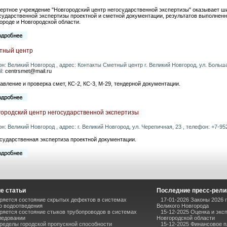
ертное учреждение "Новгородский центр негосударственной экспертизы" оказывает ши
сударственной экспертизы проектной и сметной документации, результатов выполнен
ороде и Новгородской области.
тный центр
он: Великий Новгород , адрес: Контакты Сметный центр г. Великий Новгород, ул. Больша
l:
centrsmet@mail.ru
авление и проверка смет, КС-2, КС-3, М-29, тендерной документации.
городский центр негосударственной экспертизы
он: Великий Новгород , адрес: г. Великий Новгород, ул. Черепичная, 23 , телефон: +7-952
сударственная экспертиза проектной документации.
е статьи
Последние пресс-рел
еряется состояние скрытых дефектов в системах
17-01-2026 Законы 2026 
о водоотведения
Великого Новгорода
ряется состояние стыков трубопроводов в системах
15-12-2025 Оценка и экс
ледовании
Новгородской области
ределы городской пропускной способности
15-12-2025 Финансовое 