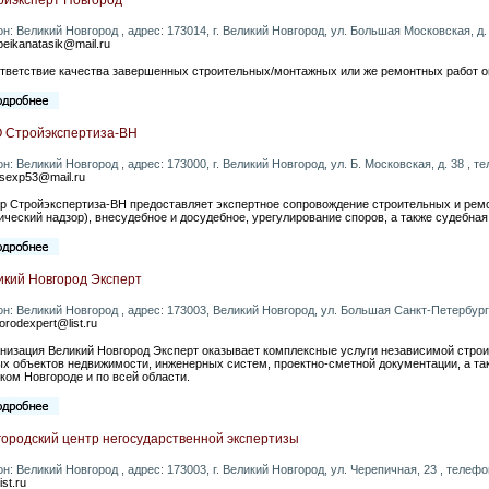
он: Великий Новгород , адрес: 173014, г. Великий Новгород, ул. Большая Московская, д. 8
beikanatasik@mail.ru
ответствие качества завершенных строительных/монтажных или же ремонтных работ
 Стройэкспертиза-ВН
он: Великий Новгород , адрес: 173000, г. Великий Новгород, ул. Б. Московская, д. 38 , те
sexp53@mail.ru
р Стройэкспертиза-ВН предоставляет экспертное сопровождение строительных и ремо
ический надзор), внесудебное и досудебное, урегулирование споров, а также судебная
икий Новгород Эксперт
он: Великий Новгород , адрес: 173003, Великий Новгород, ул. Большая Санкт-Петербургска
orodexpert@list.ru
низация Великий Новгород Эксперт оказывает комплексные услуги независимой строи
х объектов недвижимости, инженерных систем, проектно-сметной документации, а так
ком Новгороде и по всей области.
городский центр негосударственной экспертизы
он: Великий Новгород , адрес: 173003, г. Великий Новгород, ул. Черепичная, 23 , телефон:
st.ru