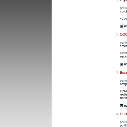
реги
voro
- со
ООО
2.
реги
smet
Цент
техн
Вел
3.
реги
novg
Орга
любы
Вели
Нов
4.
реги
pd@li