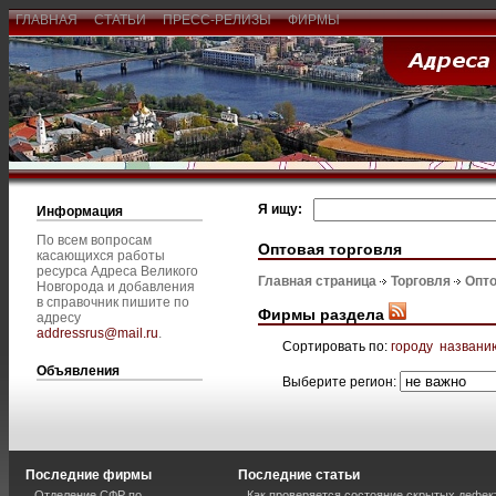
ГЛАВНАЯ
СТАТЬИ
ПРЕСС-РЕЛИЗЫ
ФИРМЫ
Я ищу:
Информация
По всем вопросам
Оптовая торговля
касающихся работы
ресурса Адреса Великого
Главная страница
Торговля
Опто
Новгорода и добавления
в справочник пишите по
Фирмы раздела
адресу
addressrus@mail.ru
.
Сортировать по:
городу
названи
Объявления
Выберите регион:
Последние фирмы
Последние статьи
Отделение СФР по
Как проверяется состояние скрытых дефек