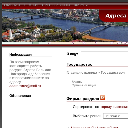
ГЛАВНАЯ
СТАТЬИ
ПРЕСС-РЕЛИЗЫ
ФИРМЫ
Я ищу:
Информация
По всем вопросам
Государство
касающихся работы
ресурса Адреса Великого
Главная страница
Государство
Новгорода и добавления
в справочник пишите по
адресу
Власть
Органы юстиции
addressrus@mail.ru
.
Объявления
Фирмы раздела
Сортировать по:
городу
названи
Выберите регион:
Новгородский областной суд
1.