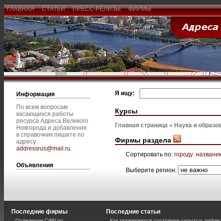
ГЛАВНАЯ
СТАТЬИ
ПРЕСС-РЕЛИЗЫ
ФИРМЫ
Я ищу:
Информация
По всем вопросам
Курсы
касающихся работы
ресурса Адреса Великого
Главная страница
Наука и образо
Новгорода и добавления
в справочник пишите по
Фирмы раздела
адресу
addressrus@mail.ru
.
Сортировать по:
городу
названи
Объявления
Выберите регион:
Последние фирмы
Последние статьи
Отделение СФР по
Как проверяется состояние скрытых дефек