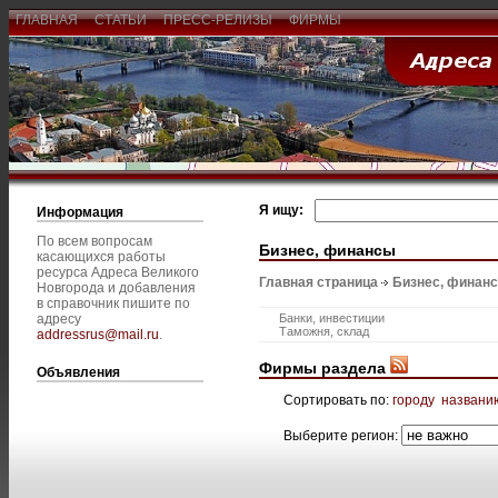
ГЛАВНАЯ
СТАТЬИ
ПРЕСС-РЕЛИЗЫ
ФИРМЫ
Я ищу:
Информация
По всем вопросам
Бизнес, финансы
касающихся работы
ресурса Адреса Великого
Главная страница
Бизнес, финан
Новгорода и добавления
в справочник пишите по
адресу
Банки, инвестиции
Таможня, склад
addressrus@mail.ru
.
Фирмы раздела
Объявления
Сортировать по:
городу
названи
Выберите регион: