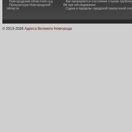
Новгородский областной суд
Как проверяется состояние стыков трубоп
Прокуратура Новгородской
ВК при обследовании
области
Сцена и пределы городской пропускной сп
© 2013-
2026
Адреса Великого Новгорода