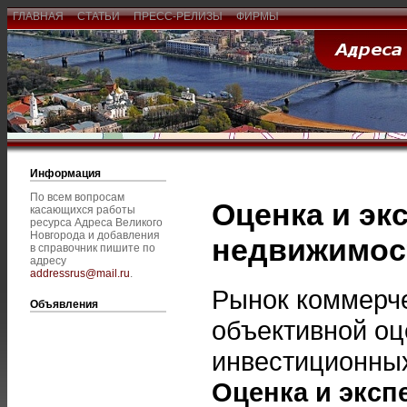
ГЛАВНАЯ
СТАТЬИ
ПРЕСС-РЕЛИЗЫ
ФИРМЫ
Информация
По всем вопросам
Оценка и эк
касающихся работы
ресурса Адреса Великого
Новгорода и добавления
недвижимост
в справочник пишите по
адресу
addressrus@mail.ru
.
Рынок коммерче
Объявления
объективной оц
инвестиционных
Оценка и эксп