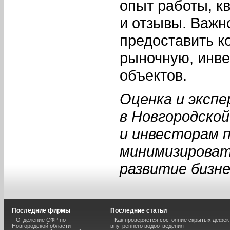
опыт работы, к
и отзывы. Важн
предоставить к
рыночную, инве
объектов.
Оценка и эксп
в Новгородско
и инвесторам 
минимизироват
развитие бизне
Последние фирмы
Последние статьи
Отделение СФР по
Как проверяется состояние скрытых дефек
Новгородской области
внутреннего водоотведения