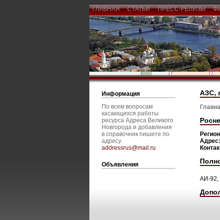
ГЛАВНАЯ
СТАТЬИ
ПРЕСС-РЕЛИЗЫ
Ф
АЗС, 
Информация
По всем вопросам
Главна
касающихся работы
Росне
ресурса Адреса Великого
Новгорода и добавления
в справочник пишите по
Регио
адресу
Адрес
addressrus@mail.ru
.
Конта
Полн
Объявления
АИ-92,
Допо