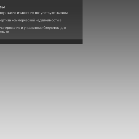
изы
года: какие изменения почувствуют жители
пертиза коммерческой недвижимости в
планирование и управление бюджетом для
бласти