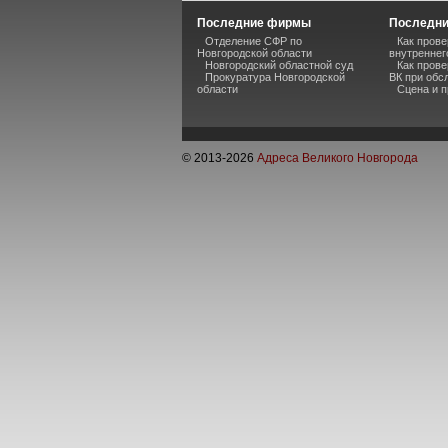
Последние фирмы
Последни
Отделение СФР по
Как пров
Новгородской области
внутреннег
Новгородский областной суд
Как прове
Прокуратура Новгородской
ВК при обс
области
Сцена и п
© 2013-
2026
Адреса Великого Новгорода